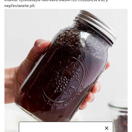
imunitu. Vyzkoušejte naši kávu UNLIMITED COLDBREW a už ji
nepřestanete pít.