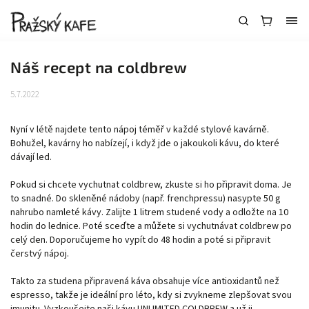
Náš recept na coldbrew
5.7.2022
Nyní v létě najdete tento nápoj téměř v každé stylové kavárně.
Bohužel, kavárny ho nabízejí, i když jde o jakoukoli kávu, do které
dávají led.
Pokud si chcete vychutnat coldbrew, zkuste si ho připravit doma. Je
to snadné. Do skleněné nádoby (např. frenchpressu) nasypte 50 g
nahrubo namleté kávy. Zalijte 1 litrem studené vody a odložte na 10
hodin do lednice. Poté sceďte a můžete si vychutnávat coldbrew po
celý den. Doporučujeme ho vypít do 48 hodin a poté si připravit
čerstvý nápoj.
Takto za studena připravená káva obsahuje více antioxidantů než
espresso, takže je ideální pro léto, kdy si zvykneme zlepšovat svou